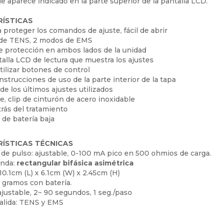
 aparece indicado en la parte superior de la pantalla LCD.
ÍSTICAS
a proteger los comandos de ajuste, fácil de abrir
 de TENS, 2 modos de EMS
de protección en ambos lados de la unidad
talla LCD de lectura que muestra los ajustes
utilizar botones de control
nstrucciones de uso de la parte interior de la tapa
de los últimos ajustes utilizados
le, clip de cinturón de acero inoxidable
trás del tratamiento
 de batería baja
ÍSTICAS TÉCNICAS
 de pulso: ajustable, 0-100 mA pico en 500 ohmios de carga.
onda:
rectangular bifásica asimétrica
10.1cm (L) x 6.1cm (W) x 2.45cm (H)
0 gramos con batería.
ajustable, 2~ 90 segundos, 1 seg./paso
salida: TENS y EMS