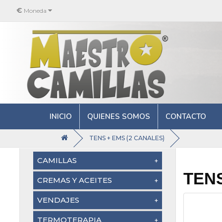
€
Moneda
INICIO
QUIENES SOMOS
CONTACTO
TENS + EMS (2 CANALES)
CAMILLAS
TENS
Camillas Plegables Madera (5)
CREMAS Y ACEITES
Camillas Plegables Aluminio
Crema de masaje (16)
VENDAJES
(5)
Aceites de masaje (20)
Kinesio Neuromuscular (13)
TERMOTERAPIA