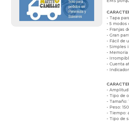
EMS porque
Diagnóstico (5)
Peeling Ultrasónico (4)
Carros auxiliares (12)
COVID 19 (11)
CARACTER
Radiofrecuencia (3)
- Tapa par
Sillas y taburetes (10)
- 5 modos
Sauna térmica (4)
Desechables Estética (13)
- Franjas 
- Gran pan
Presoterapia (3)
Barbería y Peluquería (4)
- Fácil de 
- Simples i
Ultrasonidos (6)
- Memoria 
Vibromasaje (1)
- Irrompib
- Cuenta a
- Indicador
CARACTER
- Amplitud
- Tipo de 
- Tamaño: 
- Peso: 15
- Tiempo: 
- Tipo de 