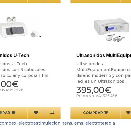
onidos U-Tech
Ultrasonidos MultiEqui
nidos U-Tech
Ultrasonidos
nidos con 3 cabezales
MultiEquipmentEquipo c
orbicular y corporal). Ins..
diseño moderno y con pan
,00€
led, es un Ultrasonidos ..
395,00€
n IVA: 197,52€
Precio sin IVA: 326,45€
PRAR
COMPRAR
compex
,
electroestimulacion
,
tens
,
ems
,
electroterapia