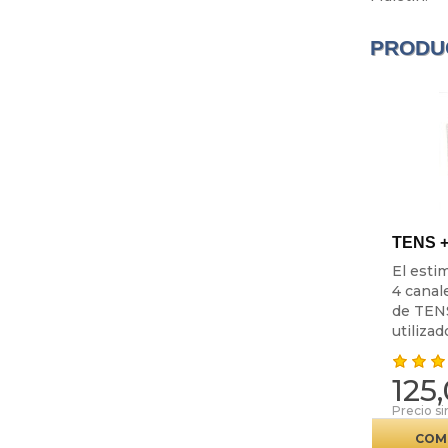
PRODU
TENS +
El esti
4 canal
de TEN
utilizado
125
Precio si
COM