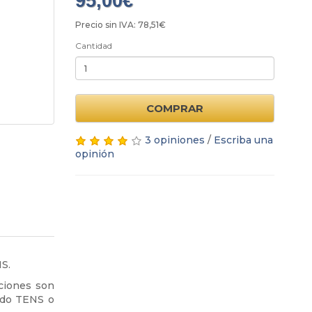
95,00€
Precio sin IVA: 78,51€
Cantidad
COMPRAR
3 opiniones
/
Escriba una
opinión
S.
ciones son
modo TENS o