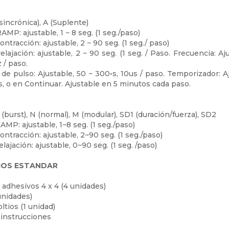
sincrónica), A (Suplente)
MP: ajustable, 1 ~ 8 seg. (1 seg./paso)
ntracción: ajustable, 2 ~ 90 seg. (1 seg./ paso)
lajación: ajustable, 2 ~ 90 seg. (1 seg. / Paso. Frecuencia: Aj
 / paso.
e pulso: Ajustable, 50 ~ 300•s, 10us / paso. Temporizador: Aj
, o en Continuar. Ajustable en 5 minutos cada paso.
(burst), N (normal), M (modular), SD1 (duración/fuerza), SD2
P: ajustable, 1~8 seg. (1 seg./paso)
ontracción: ajustable, 2~90 seg. (1 seg./paso)
lajación: ajustable, 0~90 seg. (1 seg. /paso)
IOS ESTANDAR
 adhesivos 4 x 4 (4 unidades)
unidades)
oltios (1 unidad)
instrucciones