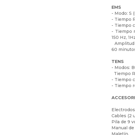
EMS
- Modo: S (
- Tiempo RA
- Tiempo co
- Tiempo re
150 Hz, 1Hz
Amplitud d
60 minutos
TENS
- Modos: B 
Tiempo RAM
- Tiempo c
- Tiempo re
ACCESOR
Electrodos
Cables (2 
Pila de 9 v
Manual de 
Maletín.