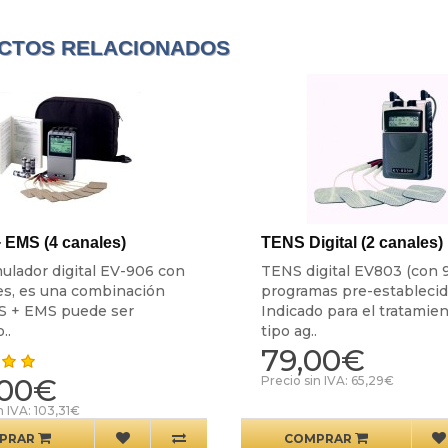
CTOS RELACIONADOS
 EMS (4 canales)
TENS Digital (2 canales)
mulador digital EV-906 con
TENS digital EV803 (con 
es, es una combinación
programas pre-establecid
S + EMS puede ser
Indicado para el tratamie
..
tipo ag..
79,00€
,00€
Precio sin IVA: 65,29€
n IVA: 103,31€
PRAR
COMPRAR