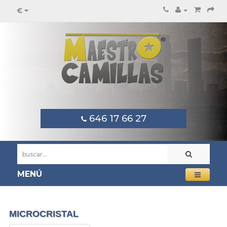
€
646 17 66 27
MENÚ
MICROCRISTAL