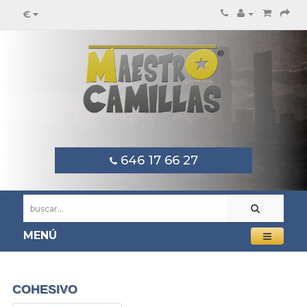
€
646 17 66 27
MENÚ
COHESIVO