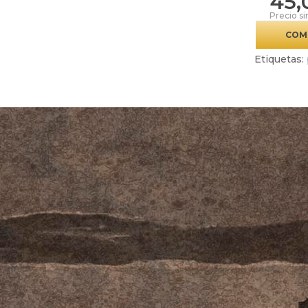
45,
Precio si
COM
Etiquetas: