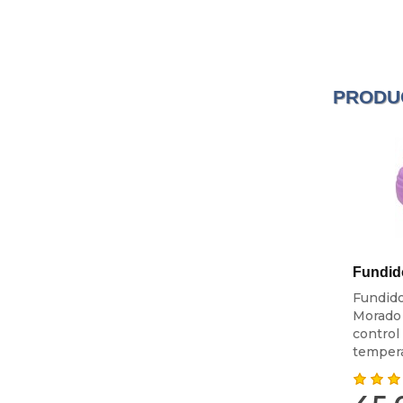
PRODU
Fundido
Fundidor
Morado 
control
tempera