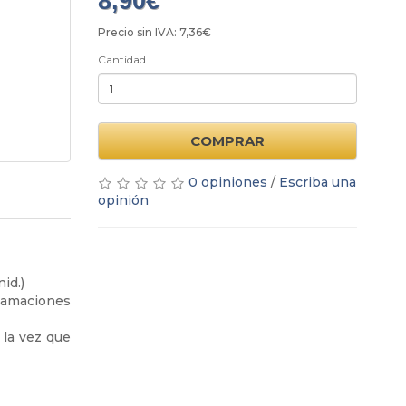
8,90€
Precio sin IVA: 7,36€
Cantidad
COMPRAR
0 opiniones
/
Escriba una
opinión
id.)
flamaciones
 la vez que