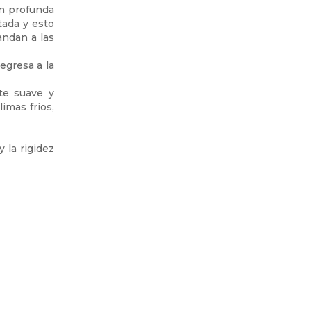
ón profunda
tada y esto
andan a las
egresa a la
te suave y
imas fríos,
y la rigidez