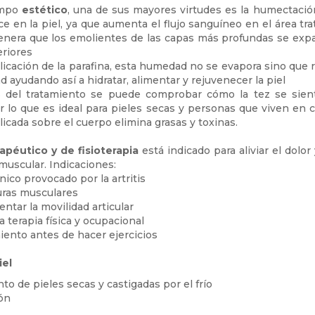
ampo
estético
, una de sus mayores virtudes es la humectaci
e en la piel, ya que aumenta el flujo sanguíneo en el área tra
enera que los emolientes de las capas más profundas se exp
riores
plicación de la parafina, esta humedad no se evapora sino que r
d ayudando así a hidratar, alimentar y rejuvenecer la piel
 del tratamiento se puede comprobar cómo la tez se sien
r lo que es ideal para pieles secas y personas que viven en cl
icada sobre el cuerpo elimina grasas y toxinas.
rapéutico y de fisioterapia
está indicado para aliviar el dolor 
 muscular. Indicaciones:
nico provocado por la artritis
uras musculares
ntar la movilidad articular
a terapia física y ocupacional
iento antes de hacer ejercicios
iel
to de pieles secas y castigadas por el frío
ión