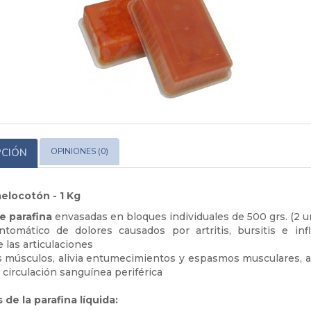
PCIÓN
OPINIONES (0)
elocotón - 1 Kg
de parafina
envasadas en bloques individuales de 500 grs. (2 un
intomático de dolores causados por artritis, bursitis e in
e las articulaciones
os músculos, alivia entumecimientos y espasmos musculares, a
a circulación sanguínea periférica
 de la parafina líquida: