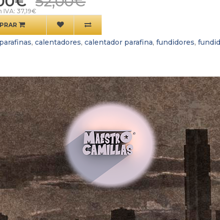
00€
52,00€
n IVA: 37,19€
PRAR
parafinas
,
calentadores
,
calentador parafina
,
fundidores
,
fundid