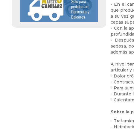
Diagnóstico (5)
- En el c
Peeling Ultrasónico (4)
Carros auxiliares (12)
que produc
COVID 19 (11)
a su vez g
Radiofrecuencia (3)
Sillas y taburetes (10)
capas supe
- Con la a
Sauna térmica (4)
Desechables Estética (13)
profundida
Presoterapia (3)
- Después
Barbería y Peluquería (4)
sedosa, po
Ultrasonidos (6)
además apl
Vibromasaje (1)
A nivel
te
articular y
- Dolor cró
- Contract
- Para aume
- Durante l
- Calentam
Sobre la p
- Tratamien
- Hidratac