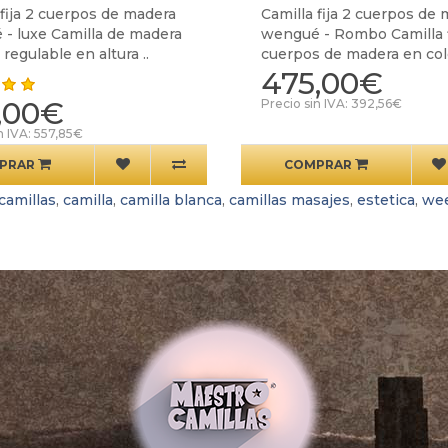
 fija 2 cuerpos de madera
Camilla fija 2 cuerpos de
- luxe Camilla de madera
wengué - Rombo Camilla f
regulable en altura ..
cuerpos de madera en colo
475,00€
,00€
Precio sin IVA: 392,56€
n IVA: 557,85€
PRAR
COMPRAR
camillas
,
camilla
,
camilla blanca
,
camillas masajes
,
estetica
,
we