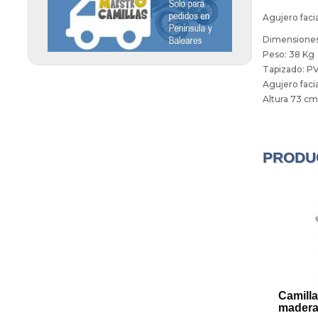
Diagnóstico (5)
Peeling Ultrasónico (4)
Agujero facia
Carros auxiliares (12)
COVID 19 (11)
Dimensiones
Radiofrecuencia (3)
Sillas y taburetes (10)
Peso: 38 Kg
Sauna térmica (4)
Tapizado: P
Desechables Estética (13)
Agujero faci
Presoterapia (3)
Barbería y Peluquería (4)
Altura 73 c
Ultrasonidos (6)
Vibromasaje (1)
PRODU
Camilla
madera