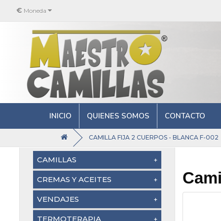
€
Moneda
INICIO
QUIENES SOMOS
CONTACTO
CAMILLA FIJA 2 CUERPOS - BLANCA F-002
CAMILLAS
Camil
Camillas Plegables Madera (5)
CREMAS Y ACEITES
Camillas Plegables Aluminio
Crema de masaje (16)
VENDAJES
(5)
Aceites de masaje (20)
Kinesio Neuromuscular (13)
TERMOTERAPIA