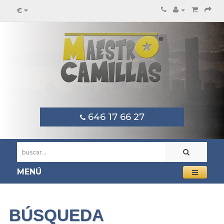
€
646 17 66 27
MENÚ
BÚSQUEDA