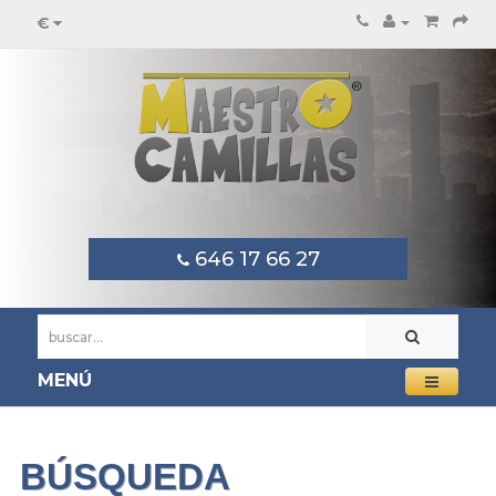
€
646 17 66 27
MENÚ
BÚSQUEDA