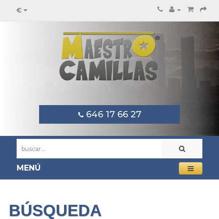
€
646 17 66 27
MENÚ
BÚSQUEDA