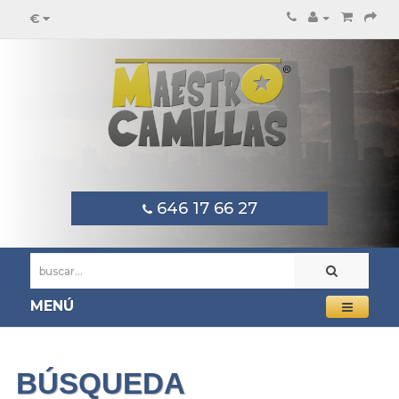
€
646 17 66 27
MENÚ
BÚSQUEDA