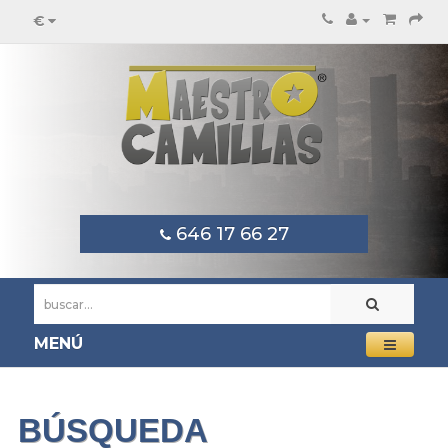
€
646 17 66 27
MENÚ
BÚSQUEDA