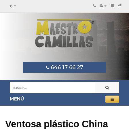
€
646 17 66 27
MENÚ
Ventosa plástico China