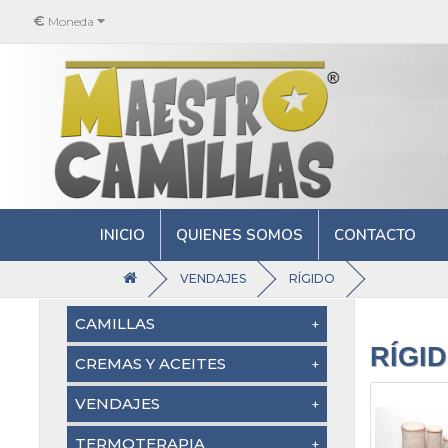
€
Moneda
INICIO
QUIENES SOMOS
CONTACTO
VENDAJES
RÍGIDO
CAMILLAS
RÍGI
Camillas Plegables Madera (5)
CREMAS Y ACEITES
Camillas Plegables Aluminio
Crema de masaje (16)
VENDAJES
(5)
Aceites de masaje (20)
Kinesio Neuromuscular (13)
TERMOTERAPIA