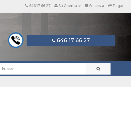
646 17 66 27
Su Cuenta
Su cesta
Pagar
646 17 66 27