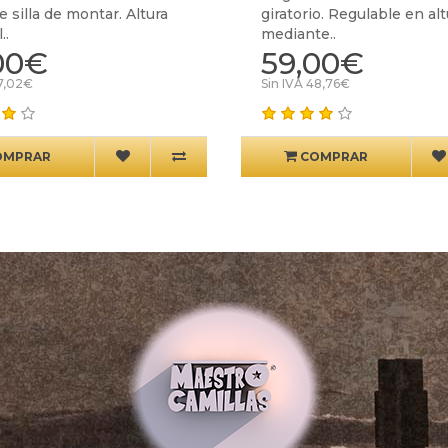
e silla de montar. Altura
giratorio. Regulable en alt
..
mediante..
00€
59,00€
57,02€
Sin IVA 48,76€
OMPRAR
COMPRAR