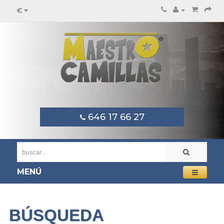
€
646 17 66 27
MENÚ
BÚSQUEDA