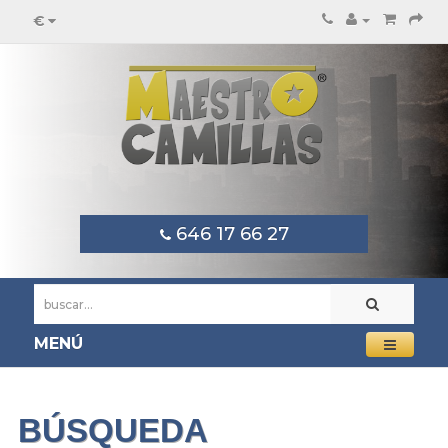
€
646 17 66 27
MENÚ
BÚSQUEDA