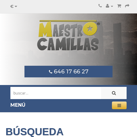
€
646 17 66 27
MENÚ
BÚSQUEDA