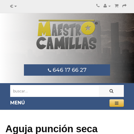
€
646 17 66 27
MENÚ
Aguja punción seca